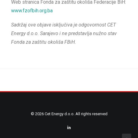
Web stranica Fonda za zaštitu okoliša Federacije BiH:
www.fzofbih.org.ba
Sadržaj ove objave isključiva je odgovornost CET
Energy d.o.o. Sarajevo i ne predstavlja nužno stav
Fonda za zaštitu okoliša FBiH.
© 2026 Cet Energy d.o.o. All rights reserved