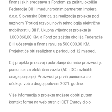
finansijskih sredstava s Fondom za zaštitu okoliša
Federacije BiH i međunarodnim partnerom Implera
d.o.o. Slovenska Bistrica, za realizaciju projekta pod
nazivom “Poticaj razvoju novih tehnologija električne
mobilnosti u BiH”. Ukupna vrijednost projekta je
1.000.860,00 KM, a Fond za zaštitu okoliša Federacije
BiH učestvuje u finansiranju sa 500.000,00 KM.
Projekat će biti realiziran u periodu od 12 mjeseci.
Cilj projekta je razvoj i pokretanje domaće proizvodnje
punionica za električna vozila (AC i DC, različitih
snaga punjenja). Proizvodnja prvih punionica se
očekuje već u drugoj polovini 2021. godine.
Više informacija o projektu možete dobiti putem
kontakt forme na web stranici CET Energy d.o.o.