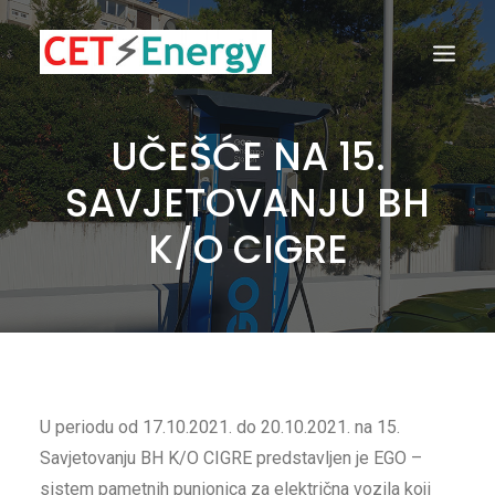
UČEŠĆE NA 15.
SAVJETOVANJU BH
K/O CIGRE
U periodu od 17.10.2021. do 20.10.2021. na 15.
Savjetovanju BH K/O CIGRE predstavljen je EGO –
sistem pametnih punionica za električna vozila koji