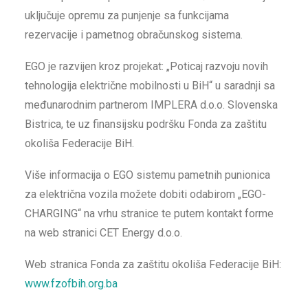
uključuje opremu za punjenje sa funkcijama
rezervacije i pametnog obračunskog sistema.
EGO je razvijen kroz projekat: „Poticaj razvoju novih
tehnologija električne mobilnosti u BiH“ u saradnji sa
međunarodnim partnerom IMPLERA d.o.o. Slovenska
Bistrica, te uz finansijsku podršku Fonda za zaštitu
okoliša Federacije BiH.
Više informacija o EGO sistemu pametnih punionica
za električna vozila možete dobiti odabirom „EGO-
CHARGING“ na vrhu stranice te putem kontakt forme
na web stranici CET Energy d.o.o.
Web stranica Fonda za zaštitu okoliša Federacije BiH:
www.fzofbih.org.ba